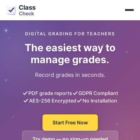
Class
Check
✧
✦
DIGITAL GRADING FOR TEACHERS
✦
✧
The easiest way to
★
✦
manage grades.
Record grades in seconds.
✦
PDF grade reports
GDPR Compliant
AES-256 Encrypted
No Installation
✧
Start Free Now
✶
+
Try demo — no sign-up needed