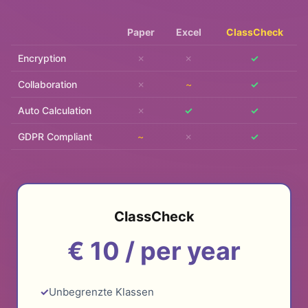
Paper
Excel
ClassCheck
Encryption
✗
✗
✓
Collaboration
✗
~
✓
Auto Calculation
✗
✓
✓
GDPR Compliant
~
✗
✓
ClassCheck
€ 10 /
per year
Unbegrenzte Klassen