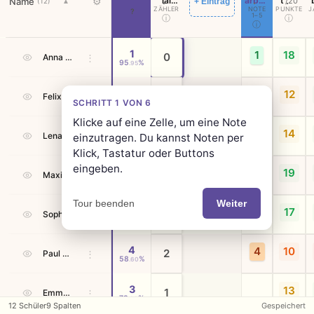
ial
arbeit
t
Name
⚙
/20
+ Eintrag
(12)
▲
ZÄHLER
verge
NOTE
2
PUNKTE
J
?
1–5
ⓘ
ⓘ
ssen
ⓘ
📌
Bewertungstabelle
1
1
18
0
Anna Berger
⋮
95
%
.95
3
3
12
1
Felix Gruber
⋮
SCHRITT 1 VON 6
70
%
.00
Klicke auf eine Zelle, um eine Note
2
14
0
Lena Hofer
⋮
einzutragen. Du kannst Noten per
79
%
.75
Klick, Tastatur oder Buttons
eingeben.
1
2
19
0
Maximilian Huber
⋮
95
%
.85
Weiter
Tour beenden
1
1
17
0
Sophie Leitner
⋮
94
%
.35
4
4
10
2
Paul Mayr
⋮
58
%
.60
3
13
1
Emma Moser
⋮
73
%
.00
12
Schüler
9
Spalten
Gespeichert